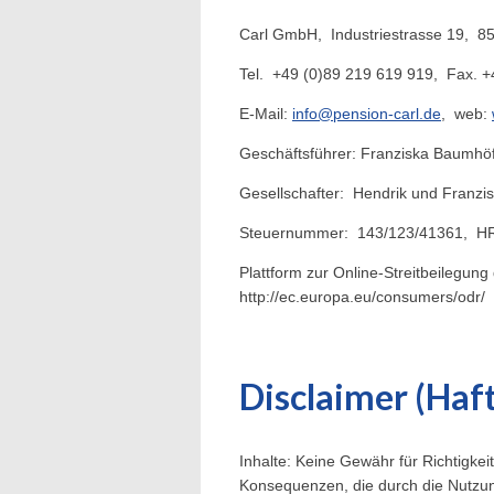
Carl GmbH, Industriestrasse 19, 8
Tel. +49 (0)89 219 619 919, Fax. +
E-Mail:
info@pension-carl.de
, web:
Geschäftsführer: Franziska Baumhö
Gesellschafter: Hendrik und Franz
Steuernummer: 143/123/41361, HR
Plattform zur Online-Streitbeilegun
http://ec.europa.eu/consumers/odr/
Disclaimer (Haf
Inhalte: Keine Gewähr für Richtigkei
Konsequenzen, die durch die Nutzun