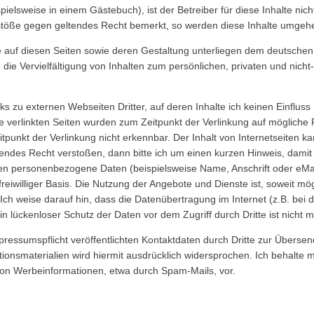
elsweise in einem Gästebuch), ist der Betreiber für diese Inhalte nicht 
rstöße gegen geltendes Recht bemerkt, so werden diese Inhalte umgehe
e auf diesen Seiten sowie deren Gestaltung unterliegen dem deutsche
die Vervielfältigung von Inhalten zum persönlichen, privaten und nich
s zu externen Webseiten Dritter, auf deren Inhalte ich keinen Einfluss
verlinkten Seiten wurden zum Zeitpunkt der Verlinkung auf mögliche 
punkt der Verlinkung nicht erkennbar. Der Inhalt von Internetseiten ka
endes Recht verstoßen, dann bitte ich um einen kurzen Hinweis, damit
ten personenbezogene Daten (beispielsweise Name, Anschrift oder eM
 freiwilliger Basis. Die Nutzung der Angebote und Dienste ist, soweit m
h weise darauf hin, dass die Datenübertragung im Internet (z.B. bei 
n lückenloser Schutz der Daten vor dem Zugriff durch Dritte ist nicht m
essumspflicht veröffentlichten Kontaktdaten durch Dritte zur Übersen
nsmaterialien wird hiermit ausdrücklich widersprochen. Ich behalte mir
on Werbeinformationen, etwa durch Spam-Mails, vor.