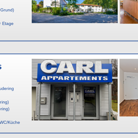
 Grund)
r Etage
s
udering
ring)
ring)
d/WC/Küche