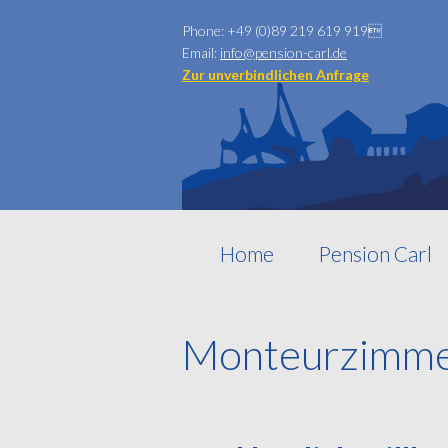
Phone: +49 (0)89 219 619 919

Email:
info@pension-carl.de
Zur unverbindlichen Anfrage
Home
Pension Carl
Monteurzimme