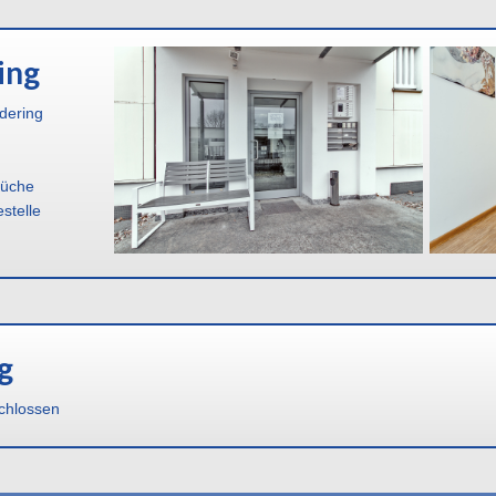
ing
dering
Küche
stelle
g
chlossen