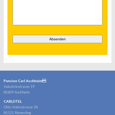
Pension Carl Aschheim
Industriestrasse 19
85609 Aschheim
CARLOTEL
Otto-Hahnstrasse 28
85521 Riemerling