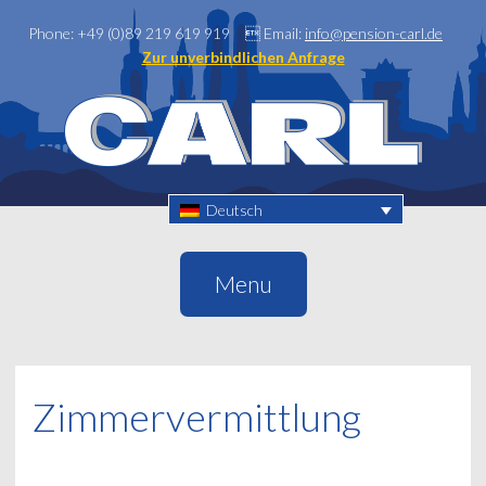
Phone: +49 (0)89 219 619 919

Email:
info@pension-carl.de
Zur unverbindlichen Anfrage
Deutsch
Menu
Zimmervermittlung