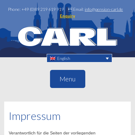
Phone: +49 (0)89 219 619 919

Email:
info@pension-carl.de
Enquiry
English
Menu
Impressum
Verantwortlich für die Seiten der vorliegenden